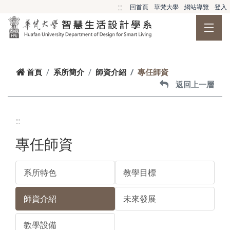
跳到主要內容
:::
回首頁
華梵大學
網站導覽
登入
首頁
系所簡介
師資介紹
專任師資
返回上一層
:::
專任師資
系所特色
教學目標
師資介紹
未來發展
教學設備