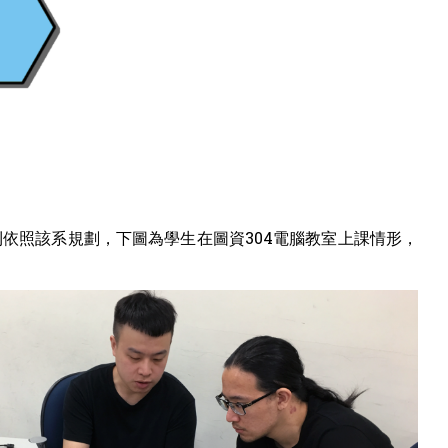
依照該系規劃，下圖為學生在圖資304電腦教室上課情形，