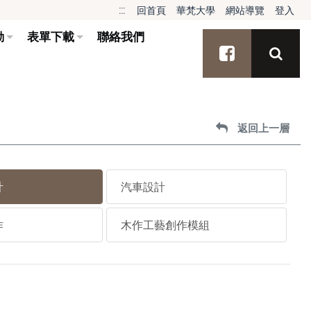
:::
回首頁
華梵大學
網站導覽
登入
動
表單下載
聯絡我們
搜尋
facebook
返回上一層
計
汽車設計
作
木作工藝創作模組