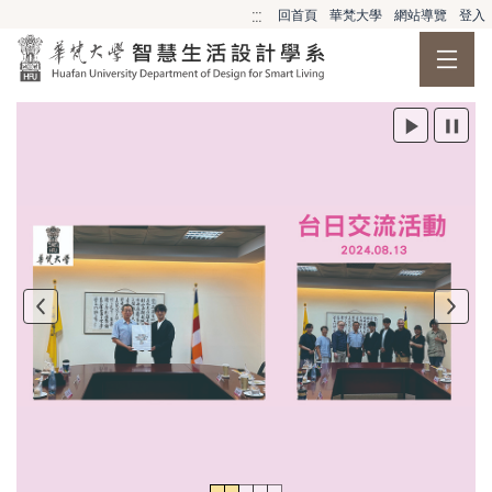
跳到主要內容
:::
回首頁
華梵大學
網站導覽
登入
Previous
Nex