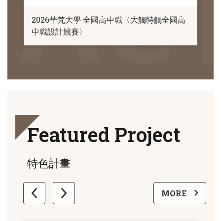
2026華梵大學 全國高中職〈大觸特觸全國高
中職設計競賽〉
Featured Project
特色計畫
更多
MORE