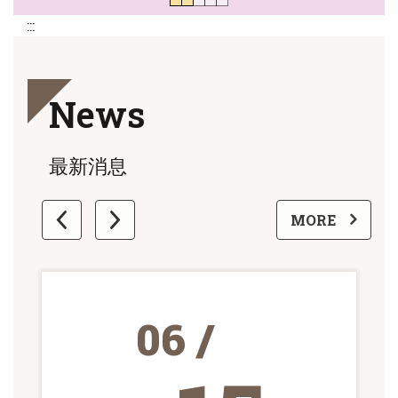
:::
News
最新消息
更多
MORE
06 /