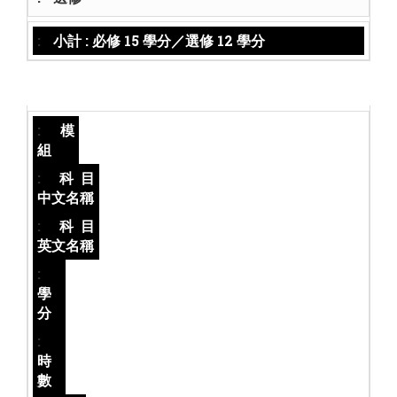
小計 : 必修 15 學分／選修 12 學分
模
組
科目
中文名稱
科目
英文名稱
學
分
時
數