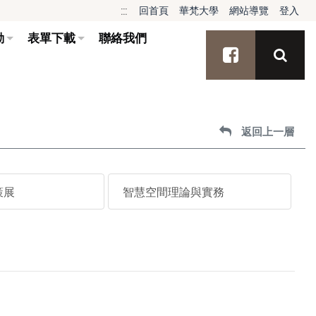
:::
回首頁
華梵大學
網站導覽
登入
動
表單下載
聯絡我們
搜尋
facebook
返回上一層
策展
智慧空間理論與實務