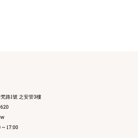
梵路1號 之安管3樓
620
tw
 17:00