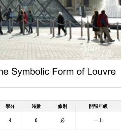
學分
時數
修別
開課年級
4
8
必
一上