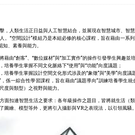
擊，人類生活正日益與人工智慧結合，並展現在智慧城市、智
人。“空間設計”模組乃是本組必修的核心課程，旨在藉由一系
的認知、素養與能力。
，將藉由“創客”、“數位媒材”與“加工實作”的操作引發學生興趣並
”，培養學生掌握不同文化脈絡下“使用”與“功能”向度議題；
”，培養學生掌握設計空間文化形式涉及的“象徵”與“美學”向度議
計”，係一綜合性學習課程，旨在藉由“議題導向”訓練培養學生
尺度與類型）之視野與能力。
方面扣連智慧生活之要求：各年級操作之題目，皆將就生活（
了圖繪、模型等外，更將引入攝影與VR之表現法，以引領風騷