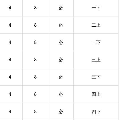
4
8
必
一下
4
8
必
二上
4
8
必
二下
4
8
必
三上
4
8
必
三下
4
8
必
四上
4
8
必
四下