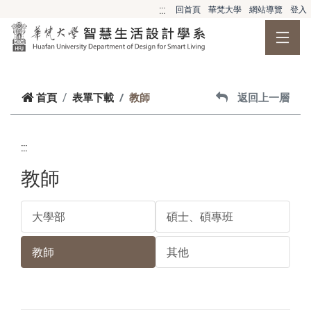
跳到主要內容
:::
回首頁
華梵大學
網站導覽
登入
首頁
表單下載
教師
返回上一層
:::
教師
大學部
碩士、碩專班
教師
其他