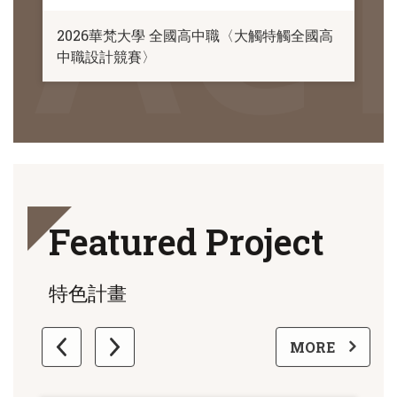
2026華梵大學 全國高中職〈大觸特觸全國高
中職設計競賽〉
Featured Project
特色計畫
更多
MORE