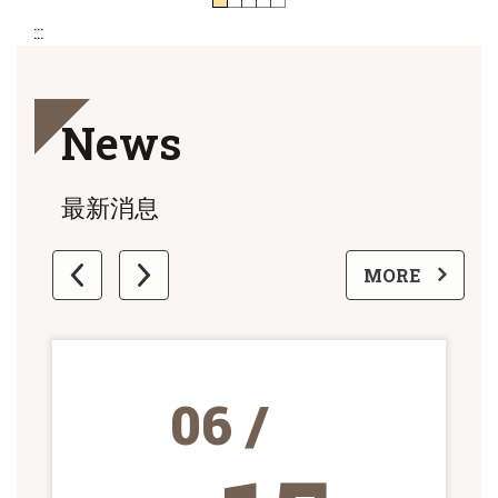
:::
News
最新消息
更多
MORE
06 /