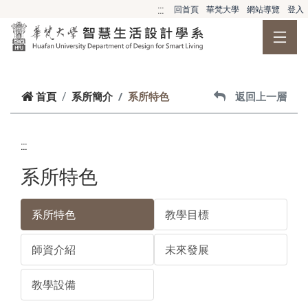
跳到主要內容
:::
回首頁
華梵大學
網站導覽
登入
首頁
系所簡介
系所特色
返回上一層
:::
系所特色
系所特色
教學目標
師資介紹
未來發展
教學設備