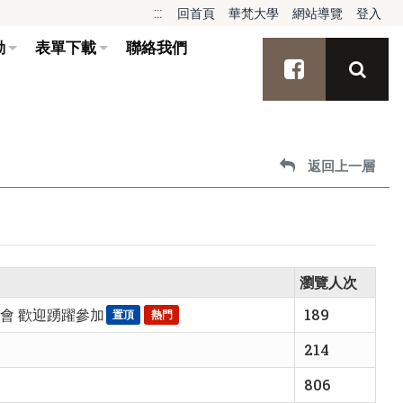
:::
回首頁
華梵大學
網站導覽
登入
動
表單下載
聯絡我們
搜尋
facebook
返回上一層
瀏覽人次
面會 歡迎踴躍參加
189
置頂
熱門
214
806