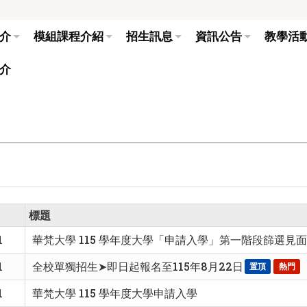
介
模組課程介紹
招生訊息
資訊公告
教學活
介
標題
1
華梵大學 115 學年度大學「申請入學」第一階段篩選見
1
全校單獨招生➤即日起報名至115年8月22日
置頂
熱門
1
華梵大學 115 學年度大學申請入學